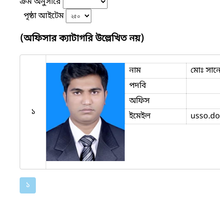
ক্রম অনুসারে
পৃষ্ঠা আইটেম
(অফিসার ক্যাটাগরি উল্লেখিত নয়)
নাম
মোঃ সান
পদবি
অফিস
১
ইমেইল
usso.d
১