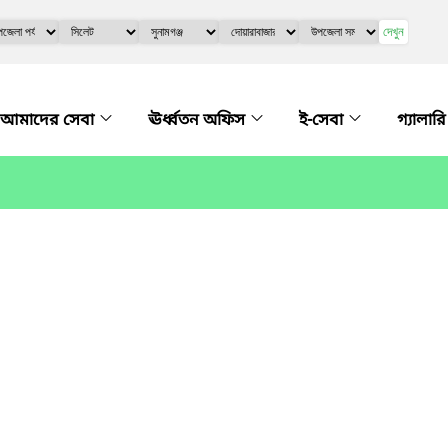
দেখুন
আমাদের সেবা
ঊর্ধ্বতন অফিস
ই-সেবা
গ্যালার