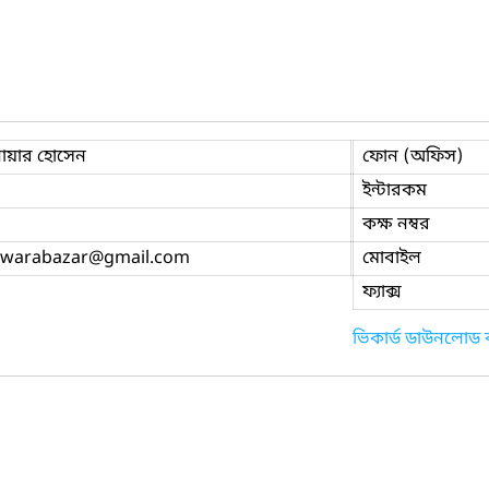
োয়ার হোসেন
ফোন (অফিস)
ইন্টারকম
কক্ষ নম্বর
owarabazar
@gmail.com
মোবাইল
ফ্যাক্স
ভিকার্ড ডাউনলোড