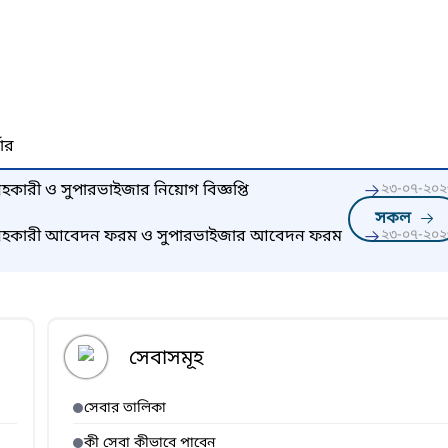
নার
গ্রহকারী ও সুপারভাইজার নিয়োগ বিজ্ঞপ্তি
২৩-০৭-২০২
সকল
 সংগ্রহকারী আবেদন ফরম ও সুপারভাইজার আবেদন ফরম
২৩-০৭-২০২
সেবাসমূহ
সেবার তালিকা
কী সেবা কীভাবে পাবেন