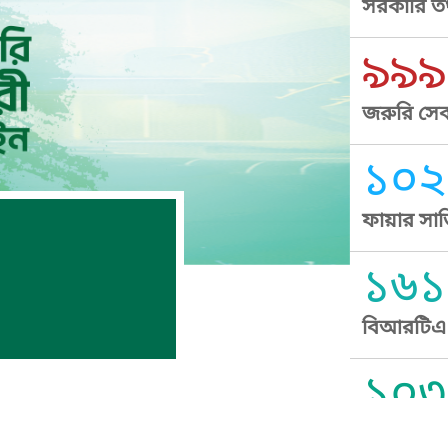
সরকারি তথ
৯৯৯
জরুরি সেব
১০২
ফায়ার সার
১৬১
বিআরটিএ স
১০৩
সুপ্রীম কোর