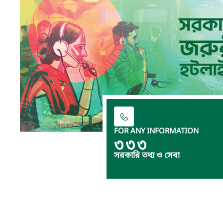
FOR ANY INFORMATION
৩৩৩
সরকারি তথ্য ও সেবা