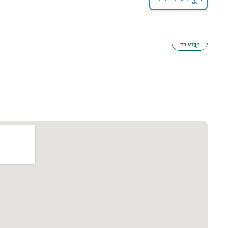
সব দেখুন
ু নির্যাতন প্রতিরোধ
আগাম বার্তা
২২
 সেবা