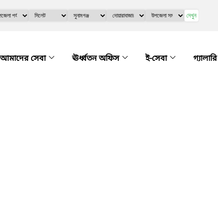
দেখুন
আমাদের সেবা
ঊর্ধ্বতন অফিস
ই-সেবা
গ্যালার