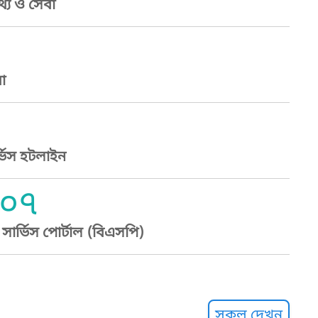
্য ও সেবা
া
্ভিস হটলাইন
০৭
ার্ভিস পোর্টাল (বিএসপি)
্ট হেল্পলাইন
সকল দেখুন