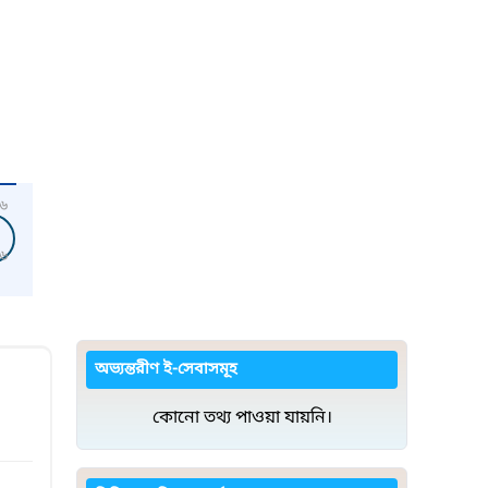
৬
৬
অভ্যন্তরীণ ই-সেবাসমূহ
কোনো তথ্য পাওয়া যায়নি।