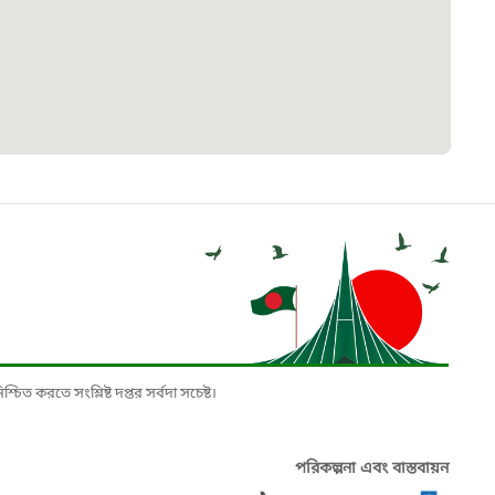
৮
়তা লাইন
০৯
র্মচারী কল্যাণ বোর্ড হটলাইন
০৮৮৮৮৮৮৮
নিয়ন্ত্রণ হটলাইন
১৩
চিত করতে সংশ্লিষ্ট দপ্তর সর্বদা সচেষ্ট।
যন্তরীণ নৌ-পরিবহন হটলাইন
পরিকল্পনা এবং বাস্তবায়ন