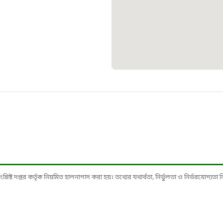
১০৯
শিশু সহায
১৬১
বাংলাদেশ ক
০১৯
মাদকদ্রব্য 
১৬১
ষ্ট দপ্তর কর্তৃক নিয়মিত হালনাগাদ করা হয়। তথ্যের যথার্থতা, নির্ভুলতা ও নির্ভরযোগ্যতা নিশ্
জরুরী অভ্