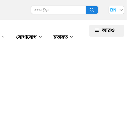
BN
আরও
ি
যোগাযোগ
মতামত