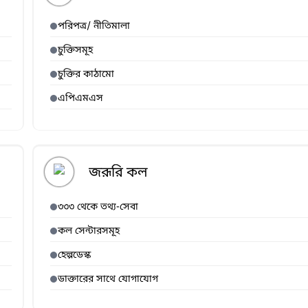
পরিপত্র/ নীতিমালা
চুক্তিসমূহ
চুক্তির কাঠামো
এপিএমএস
জরূরি কল
৩৩৩ থেকে তথ্য-সেবা
কল সেন্টারসমূহ
হেল্পডেস্ক
ডাক্তারের সাথে যোগাযোগ